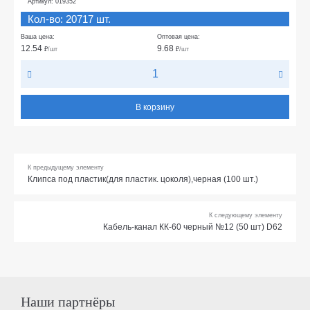
Артикул: 019352
Кол-во: 20717 шт.
Ваша цена:
Оптовая цена:
12.54
9.68
₽
/шт
₽
/шт
В корзину
К предыдущему элементу
Клипса под пластик(для пластик. цоколя),черная (100 шт.)
К следующему элементу
Кабель-канал КК-60 черный №12 (50 шт) D62
Наши партнёры