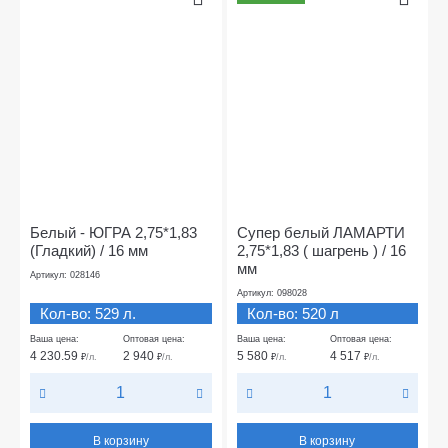
Белый - ЮГРА 2,75*1,83
Супер белый ЛАМАРТИ
(Гладкий) / 16 мм
2,75*1,83 ( шагрень ) / 16
мм
Артикул: 028146
Артикул: 098028
Кол-во: 529 л.
Кол-во: 520 л
Ваша цена:
Оптовая цена:
Ваша цена:
Оптовая цена:
4 230.59
2 940
5 580
4 517
₽
/л.
₽
/л.
₽
/л.
₽
/л.
В корзину
В корзину