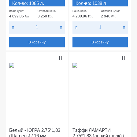
Кол-во: 1985 л.
Кол-во: 1938 л
Ваша цена:
Оптовая цена:
Ваша цена:
Оптовая цена:
4 899.06
3 250
4 230.96
2 940
₽
/л.
₽
/л.
₽
/л.
₽
/л.
В корзину
В корзину
Белый - ЮГРА 2,75*1,83
Тэффи ЛАМАРТИ
(Шагрень) / 16 мм
2,75*1,83 (легкий шелк) /