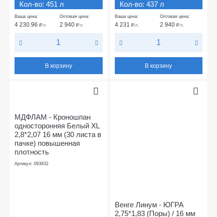
Кол-во: 451 л
Кол-во: 437 л
Ваша цена:
Оптовая цена:
Ваша цена:
Оптовая цена:
4 230.96
2 940
4 231
2 940
₽
/л.
₽
/л.
₽
/л.
₽
/л.
В корзину
В корзину
МДФЛАМ - Кроношпан
односторонняя Белый ХL
2,8*2,07 16 мм (30 листа в
пачке) повышенная
плотность
Артикул: 093832
Венге Линум - ЮГРА
2,75*1,83 (Поры) / 16 мм