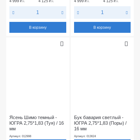
4 999
4 125
4 999
4 125
₽
/л.
₽
/л.
₽
/л.
₽
/л.
В корзину
В корзину
Ясень Шимо темный -
Бук бавария светлый -
ЮГРА 2,75*1,83 (Туя) / 16
ЮГРА 2,75*1,83 (Поры) /
мм
16 мм
Артикул: 012998
Артикул: 013624