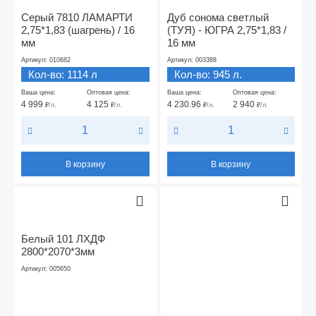
Серый 7810 ЛАМАРТИ
Дуб сонома светлый
2,75*1,83 (шагрень) / 16
(ТУЯ) - ЮГРА 2,75*1,83 /
мм
16 мм
Артикул: 010682
Артикул: 003388
Кол-во: 1114 л
Кол-во: 945 л.
Ваша цена:
Оптовая цена:
Ваша цена:
Оптовая цена:
4 999
4 125
4 230.96
2 940
₽
/л.
₽
/л.
₽
/л.
₽
/л.
В корзину
В корзину
Белый 101 ЛХДФ
2800*2070*3мм
Артикул: 005650