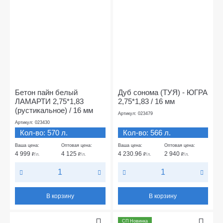
Бетон пайн белый
Дуб сонома (ТУЯ) - ЮГРА
ЛАМАРТИ 2,75*1,83
2,75*1,83 / 16 мм
(рустикальное) / 16 мм
Артикул: 023479
Артикул: 023430
Кол-во: 570 л.
Кол-во: 566 л.
Ваша цена:
Оптовая цена:
Ваша цена:
Оптовая цена:
4 999
4 125
4 230.96
2 940
₽
/л.
₽
/л.
₽
/л.
₽
/л.
В корзину
В корзину
СП Новинка