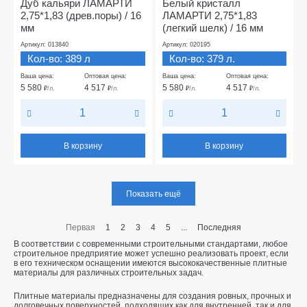
Дуб кальяри ЛАМАРТИ
Белый кристалл
2,75*1,83 (древ.поры) / 16
ЛАМАРТИ 2,75*1,83
мм
(легкий шелк) / 16 мм
Артикул: 013840
Артикул: 020195
Кол-во: 389 л
Кол-во: 379 л.
Ваша цена:
Оптовая цена:
Ваша цена:
Оптовая цена:
5 580
4 517
5 580
4 517
₽
/л.
₽
/л.
₽
/л.
₽
/л.
В корзину
В корзину
Показать ещё
Первая
1
2
3
4
5
...
Последняя
В соответствии с современными строительными стандартами, любое
строительное предприятие может успешно реализовать проект, если
в его техническом оснащении имеются высококачественные плитные
материалы для различных строительных задач.
Плитные материалы предназначены для создания ровных, прочных и
долговечных поверхностей, подходящих как для внутренней, так и для